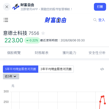
財富自由
意德士科技 7556
打開
223.00
-0.22%
立即使用APP，開啟您的股市智慧導航！
登入
意德士科技
7556
223.00
-0.22%
最近更新時間：
2026/08/06 05:30
個股概覽
財務報表
獲利能力
安全性分析
5年平均現金股息河流圖
3年平均現金股息河流圖
近5年