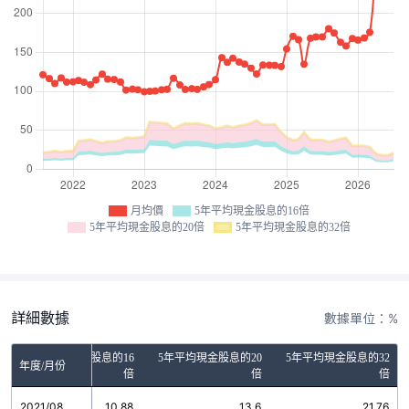
月均價
5年平均現金股息的16倍
5年平均現金股息的20倍
5年平均現金股息的32倍
詳細數據
數據單位：%
5年平均現金股息的16
5年平均現金股息的20
5年平均現金股息的32
年度/月份
倍
倍
倍
2021/08
10.88
13.6
21.76