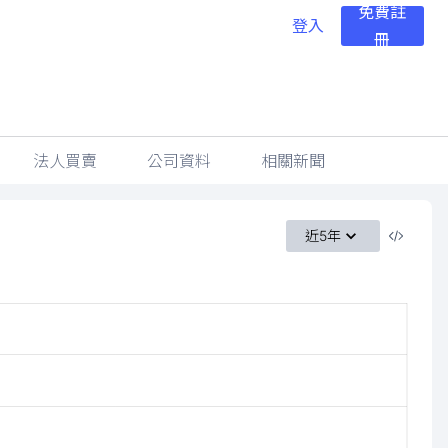
免費註
登入
冊
法人買賣
公司資料
相關新聞
近5年