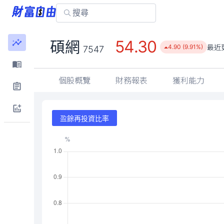
54.30
碩網
最近
4.90 (9.91%)
7547
個股概覽
財務報表
獲利能力
盈餘再投資比率