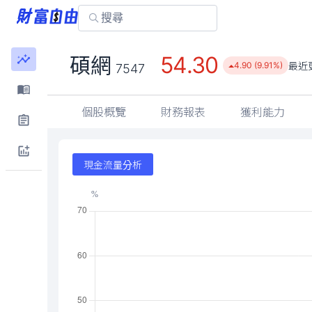
54.30
碩網
最近
4.90 (9.91%)
7547
個股概覽
財務報表
獲利能力
現金流量分析