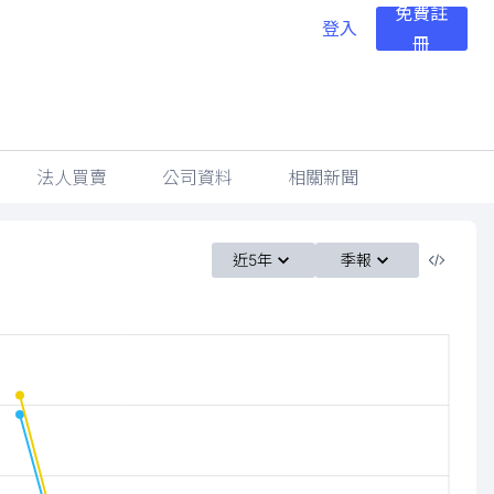
免費註
登入
冊
法人買賣
公司資料
相關新聞
近5年
季報