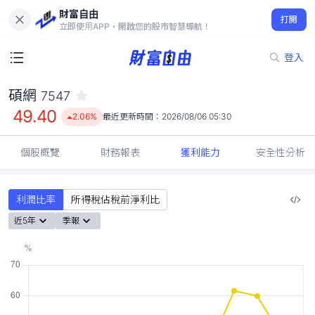
財富自由
碩網 7547
打開
49.40
2.06%
立即使用APP，開啟您的股市智慧導航！
登入
碩網
7547
49.40
2.06%
最近更新時間：
2026/08/06 05:30
個股概覽
財務報表
獲利能力
安全性分析
利潤比率
所得稅佔稅前淨利比
近5年
季報