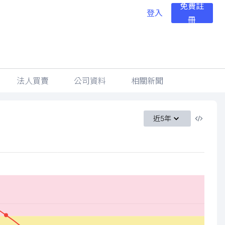
免費註
登入
冊
法人買賣
公司資料
相關新聞
近5年