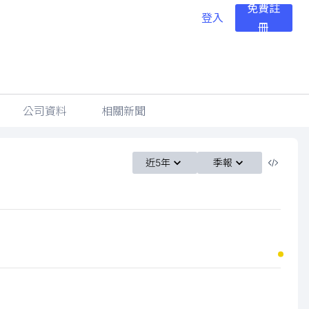
免費註
登入
冊
公司資料
相關新聞
近5年
季報