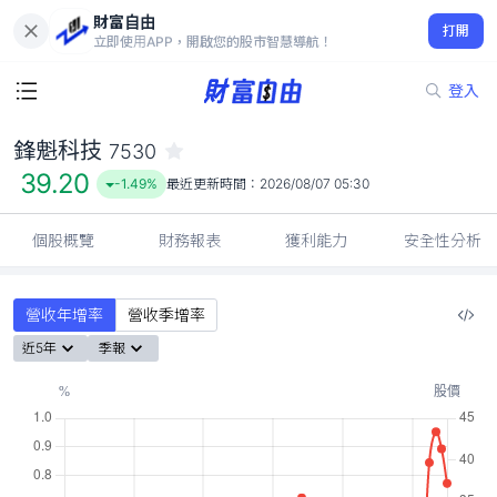
財富自由
鋒魁科技 7530
打開
39.20
-1.49%
立即使用APP，開啟您的股市智慧導航！
登入
鋒魁科技
7530
39.20
-1.49%
最近更新時間：
2026/08/07 05:30
個股概覽
財務報表
獲利能力
安全性分析
營收年增率
營收季增率
近5年
季報