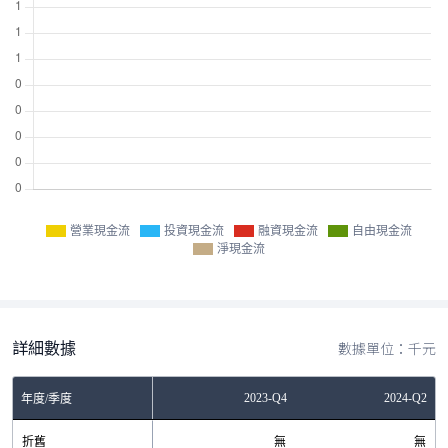
營業現金流
投資現金流
融資現金流
自由現金流
淨現金流
詳細數據
數據單位：千元
Q4
2023-Q2
2023-Q4
2024-Q2
年度/季度
無
折舊
無
無
無