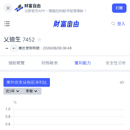
財富自由
乂迪生 7452
打開
-
立即使用APP，開啟您的股市智慧導航！
登入
乂迪生
7452
-
-
最近更新時間：
2026/08/09 06:46
個股概覽
財務報表
獲利能力
安全性分析
業外收支佔稅前淨利比
近5年
季報