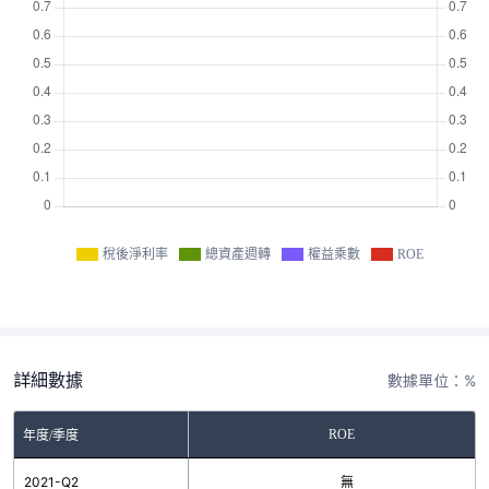
稅後淨利率
總資產週轉
權益乘數
ROE
詳細數據
數據單位：%
ROE
年度/季度
2021-Q2
無