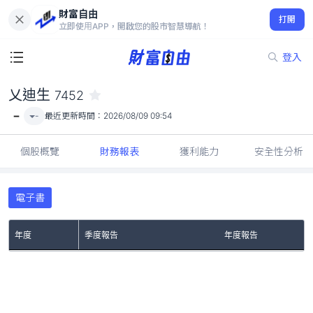
財富自由
乂迪生 7452
打開
-
立即使用APP，開啟您的股市智慧導航！
登入
乂迪生
7452
-
-
最近更新時間：
2026/08/09 09:54
個股概覽
財務報表
獲利能力
安全性分析
電子書
年度
季度報告
年度報告
No Rows To Show