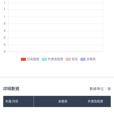
日收盤價
外資及陸資
投信
自營商
詳細數據
數據單位：張
年度/月份
自營商
外資及陸資
No Rows To Show