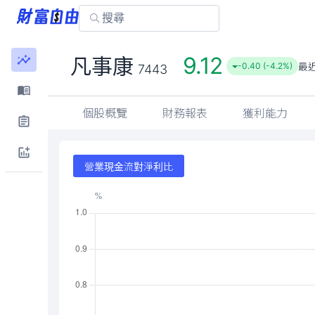
9.12
凡事康
最
-0.40 (-4.2%)
7443
個股概覽
財務報表
獲利能力
營業現金流對淨利比