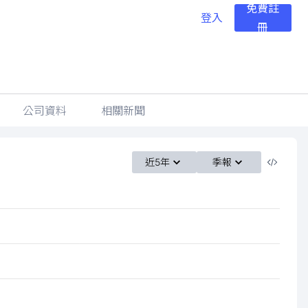
免費註
登入
冊
公司資料
相關新聞
近5年
季報