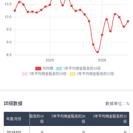
月均價
5年平均現金股息的16倍
5年平均現金股息的20倍
5年平均現金股息的32倍
詳細數據
數據單位：%
5年平均現金股息的16
5年平均現金股息的20
5年平均現金股息的32
年度/月份
倍
倍
倍
2024/05
0
0
0