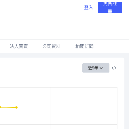
免費註
登入
冊
法人買賣
公司資料
相關新聞
近5年