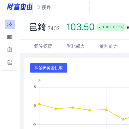
103.50
邑錡
-1.00 (-0.95%)
7402
個股概覽
財務報表
獲利能力
盈餘再投資比率