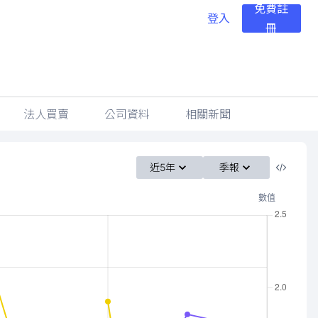
免費註
登入
冊
法人買賣
公司資料
相關新聞
近5年
季報