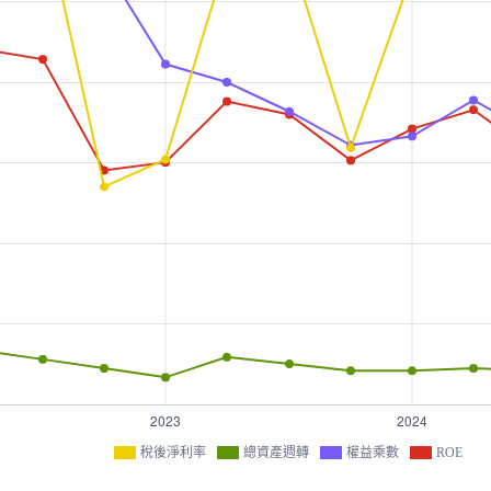
稅後淨利率
總資產週轉
權益乘數
ROE