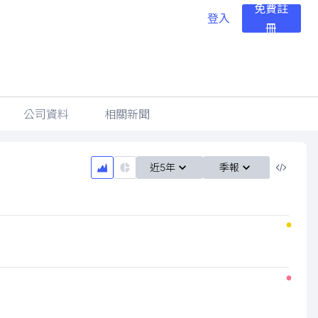
免費註
登入
冊
公司資料
相關新聞
近5年
季報