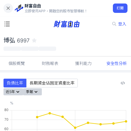
財富自由
博弘 6997
打開
70.90
-2.87%
立即使用APP，開啟您的股市智慧導航！
登入
博弘
6997
個股概覽
財務報表
獲利能力
安全性分析
負債比率
長期資金佔固定資產比率
近5年
季報