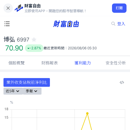
財富自由
博弘 6997
打開
70.90
-2.87%
立即使用APP，開啟您的股市智慧導航！
登入
博弘
6997
70.90
-2.87%
最近更新時間：
2026/08/06 05:30
個股概覽
財務報表
獲利能力
安全性分析
業外收支佔稅前淨利比
近5年
季報