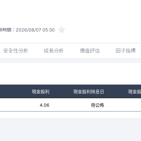
新時間：
2026/08/07 05:30
安全性分析
成長分析
價值評估
因子指標
現金股利
現金股利除息日
現金
4.06
待公佈