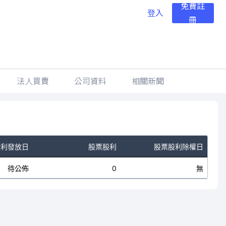
免費註
登入
冊
法人買賣
公司資料
相關新聞
股利發放日
股票股利
股票股利除權日
待公佈
0
無