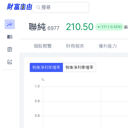
210.50
聯純
-1.11 (-0.52%)
6977
個股概覽
財務報表
獲利能力
稅後淨利年增率
稅後淨利季增率