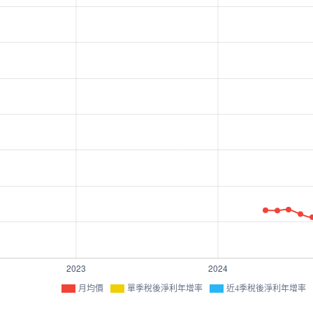
月均價
單季稅後淨利年增率
近4季稅後淨利年增率