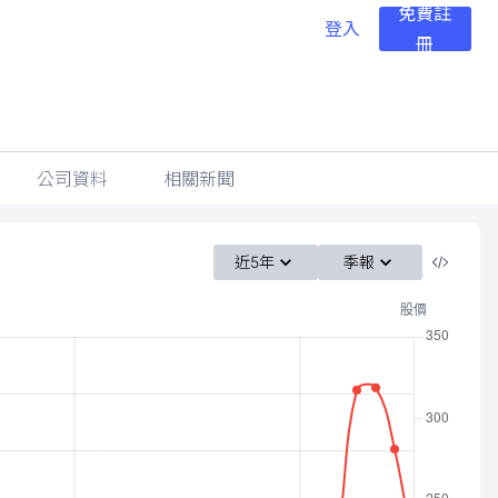
免費註
登入
冊
公司資料
相關新聞
近5年
季報