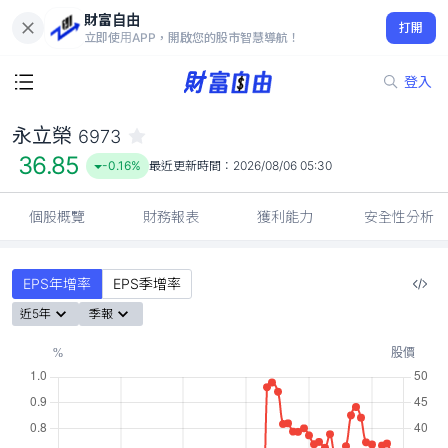
財富自由
永立榮 6973
打開
36.85
-0.16%
立即使用APP，開啟您的股市智慧導航！
登入
永立榮
6973
36.85
-0.16%
最近更新時間：
2026/08/06 05:30
個股概覽
財務報表
獲利能力
安全性分析
EPS年增率
EPS季增率
近5年
季報