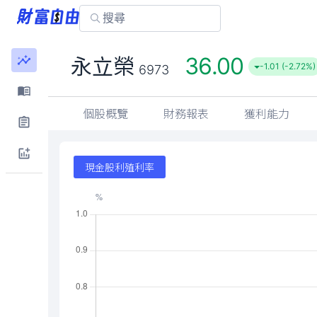
36.00
永立榮
-1.01 (-2.72%)
6973
個股概覽
財務報表
獲利能力
現金股利殖利率