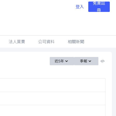
免費註
登入
冊
法人買賣
公司資料
相關新聞
近5年
季報