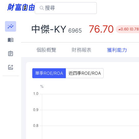
76.70
中傑-KY
0.60 (0.7
6965
個股概覽
財務報表
獲利能力
單季ROE/ROA
近四季ROE/ROA