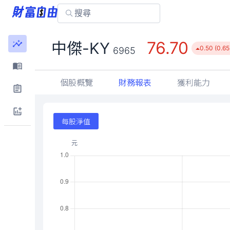
76.70
中傑-KY
0.50 (0.6
6965
個股概覽
財務報表
獲利能力
每股淨值