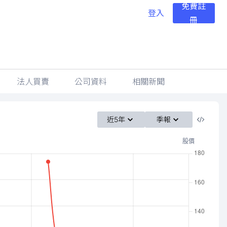
免費註
登入
冊
法人買賣
公司資料
相關新聞
近5年
季報