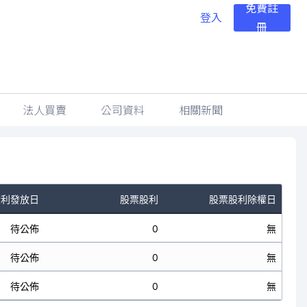
免費註
登入
冊
法人買賣
公司資料
相關新聞
股利發放日
股票股利
股票股利除權日
待公佈
0
無
待公佈
0
無
待公佈
0
無