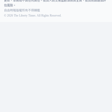
更新，本網站不負任何責任。投資人對交易盈虧須自負全責，投資前請謹慎評
估風險。
自由時報版權所有不得轉載
©
2026
The Liberty Times. All Rights Reserved.