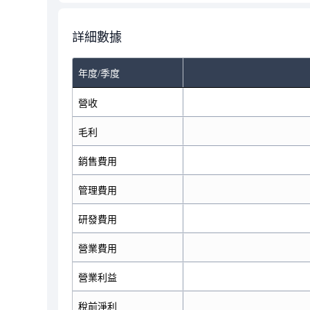
詳細數據
年度/季度
營收
毛利
銷售費用
管理費用
研發費用
營業費用
營業利益
稅前淨利