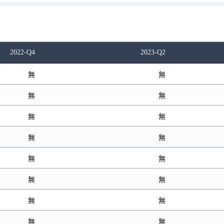
2022-Q4
2023-Q2
無
無
無
無
無
無
無
無
無
無
無
無
無
無
無
無