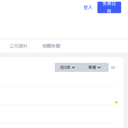
免費註
登入
冊
公司資料
相關新聞
近5年
季報