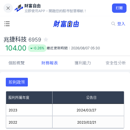
財富自由
兆捷科技 6959
打開
104.00
-0.26%
立即使用APP，開啟您的股市智慧導航！
登入
兆捷科技
6959
104.00
-0.26%
最近更新時間：
2026/08/07 05:30
個股概覽
財務報表
獲利能力
安全性分析
股利政策
股利所屬年度
公告日
2023
2024/03/27
1.2
2022
2023/02/21