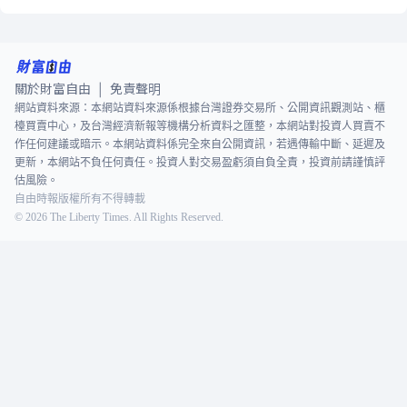
關於財富自由
免責聲明
|
網站資料來源：本網站資料來源係根據台灣證券交易所、公開資訊觀測站、櫃
檯買賣中心，及台灣經濟新報等機構分析資料之匯整，本網站對投資人買賣不
作任何建議或暗示。本網站資料係完全來自公開資訊，若遇傳輸中斷、延遲及
更新，本網站不負任何責任。投資人對交易盈虧須自負全責，投資前請謹慎評
估風險。
自由時報版權所有不得轉載
©
2026
The Liberty Times. All Rights Reserved.