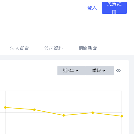
免費註
登入
冊
法人買賣
公司資料
相關新聞
近5年
季報