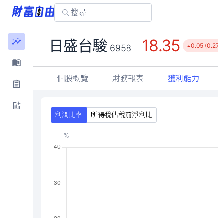
18.35
日盛台駿
0.05 (0.2
6958
個股概覽
財務報表
獲利能力
利潤比率
所得稅佔稅前淨利比