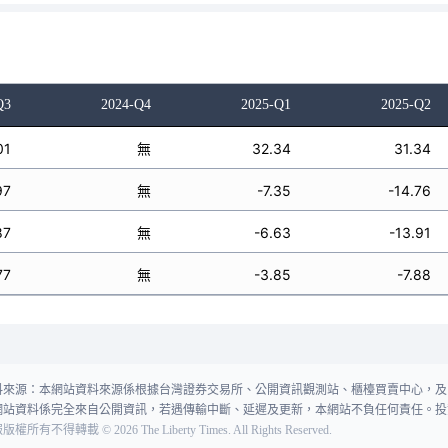
Q3
2024-Q4
2025-Q1
2025-Q2
01
無
32.34
31.34
97
無
-7.35
-14.76
87
無
-6.63
-13.91
77
無
-3.85
-7.88
料來源：本網站資料來源係根據台灣證券交易所、公開資訊觀測站、櫃檯買賣中心，及
網站資料係完全來自公開資訊，若遇傳輸中斷、延遲及更新，本網站不負任何責任。投
報版權所有不得轉載
©
2026
The Liberty Times. All Rights Reserved.