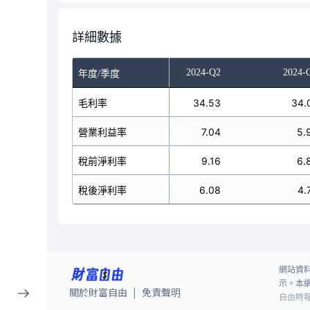
詳細數據
023-Q4
2024-Q1
2024-Q2
2024-
年度/季度
無
毛利率
34.70
34.53
34.
無
營業利益率
4.67
7.04
5.
無
稅前淨利率
5.81
9.16
6.
無
稅後淨利率
3.68
6.08
4.
網站資
示。本
關於財富自由
免責聲明
|
自由時