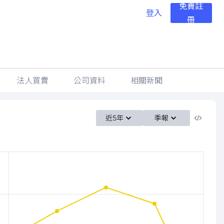
免費註
登入
冊
法人買賣
公司資料
相關新聞
近5年
季報