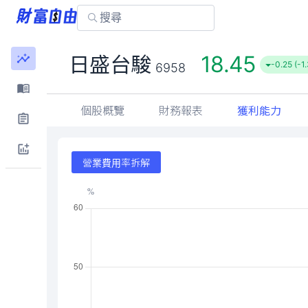
18.45
日盛台駿
-0.25 (-1
6958
個股概覽
財務報表
獲利能力
營業費用率拆解