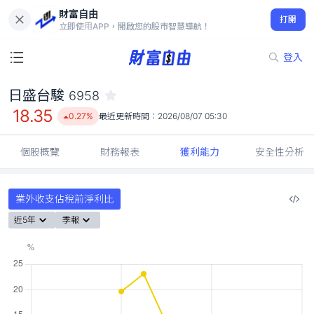
財富自由
日盛台駿 6958
打開
18.35
0.27%
立即使用APP，開啟您的股市智慧導航！
登入
日盛台駿
6958
18.35
0.27%
最近更新時間：
2026/08/07 05:30
個股概覽
財務報表
獲利能力
安全性分析
業外收支佔稅前淨利比
近5年
季報