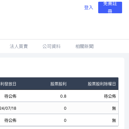
免費註
登入
冊
法人買賣
公司資料
相關新聞
股利發放日
股票股利
股票股利除權日
待公佈
0.8
待公佈
24/07/18
0
無
待公佈
0
無