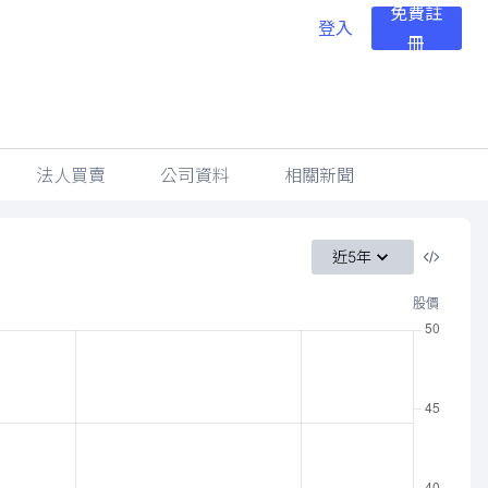
免費註
登入
冊
法人買賣
公司資料
相關新聞
近5年