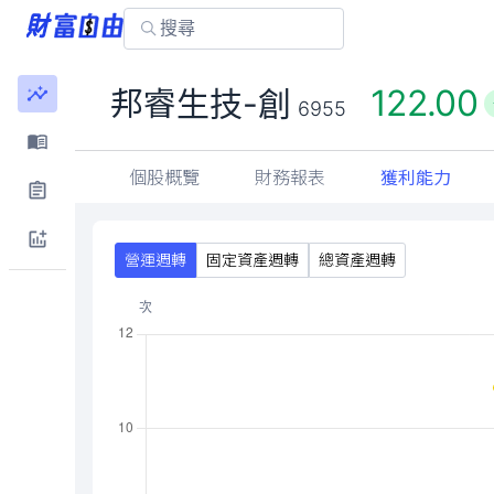
122.00
邦睿生技-創
6955
個股概覽
財務報表
獲利能力
營運週轉
固定資產週轉
總資產週轉