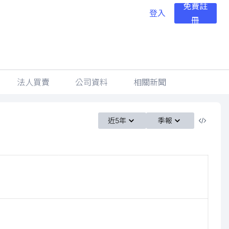
免費註
登入
冊
法人買賣
公司資料
相關新聞
近5年
季報