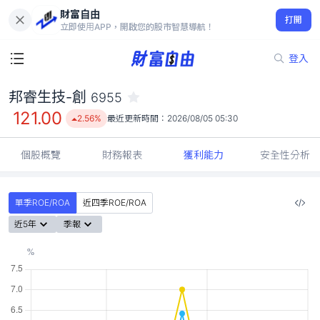
財富自由
邦睿生技-創 6955
打開
121.00
2.56%
立即使用APP，開啟您的股市智慧導航！
登入
邦睿生技-創
6955
121.00
2.56%
最近更新時間：
2026/08/05 05:30
個股概覽
財務報表
獲利能力
安全性分析
單季ROE/ROA
近四季ROE/ROA
近5年
季報