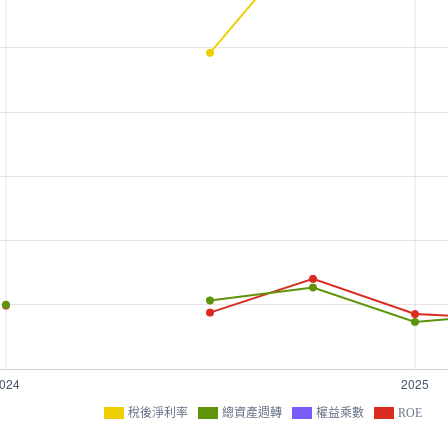
稅後淨利率
總資產週轉
權益乘數
ROE