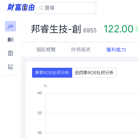
122.00
邦睿生技-創
6955
個股概覽
財務報表
獲利能力
單季ROE杜邦分析
近四季ROE杜邦分析