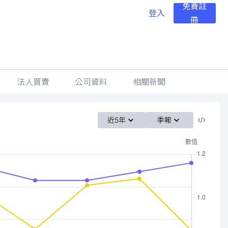
免費註
登入
冊
法人買賣
公司資料
相關新聞
近5年
季報