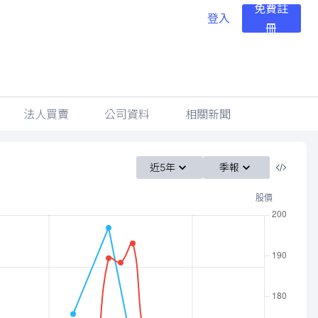
免費註
登入
冊
法人買賣
公司資料
相關新聞
近5年
季報