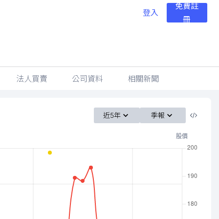
免費註
登入
冊
法人買賣
公司資料
相關新聞
近5年
季報