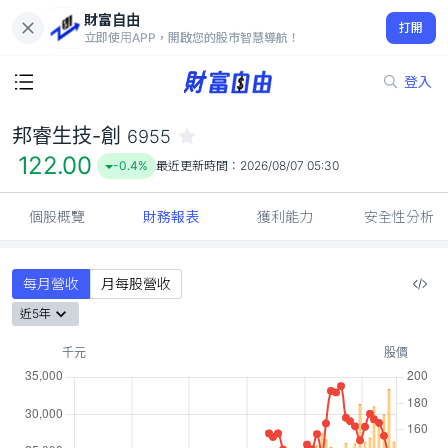
財富自由
邦睿生技-創 6955
打開
122.00
-0.4%
立即使用APP，開啟您的股市智慧導航！
登入
邦睿生技-創
6955
122.00
-0.4%
最近更新時間：
2026/08/07 05:30
個股概覽
財務報表
獲利能力
安全性分析
每月營收
月每股營收
近5年