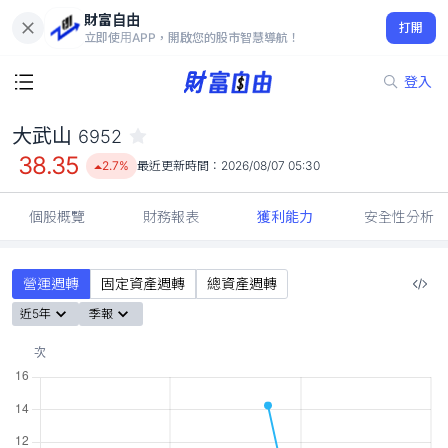
財富自由
大武山 6952
打開
38.35
2.7%
立即使用APP，開啟您的股市智慧導航！
登入
大武山
6952
38.35
2.7%
最近更新時間：
2026/08/07 05:30
個股概覽
財務報表
獲利能力
安全性分析
營運週轉
固定資產週轉
總資產週轉
近5年
季報