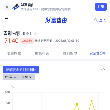
財富自由
青新-創 6951
打開
71.40
0.98%
立即使用APP，開啟您的股市智慧導航！
登入
青新-創
6951
71.40
0.98%
最近更新時間：
2026/08/10 05:30
個股概覽
財務報表
獲利能力
安全性分析
營業現金流對淨利比
近5年
季報