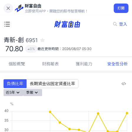
財富自由
青新-創 6951
打開
70.80
0%
立即使用APP，開啟您的股市智慧導航！
登入
青新-創
6951
70.80
0%
最近更新時間：
2026/08/07 05:30
個股概覽
財務報表
獲利能力
安全性分析
負債比率
長期資金佔固定資產比率
近5年
季報