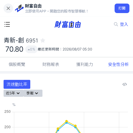
財富自由
青新-創 6951
打開
70.80
0%
立即使用APP，開啟您的股市智慧導航！
登入
青新-創
6951
70.80
0%
最近更新時間：
2026/08/07 05:30
個股概覽
財務報表
獲利能力
安全性分析
流速動比率
近5年
季報