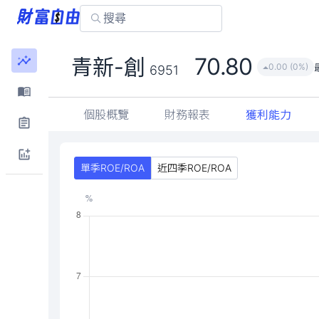
70.80
青新-創
0.00 (0%)
6951
個股概覽
財務報表
獲利能力
單季ROE/ROA
近四季ROE/ROA