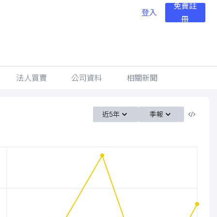
免費註
登入
冊
法人買賣
公司資料
相關新聞
近5年
季報