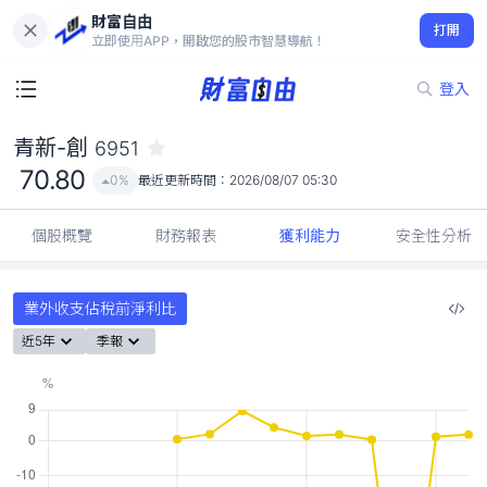
財富自由
青新-創 6951
打開
70.80
0%
立即使用APP，開啟您的股市智慧導航！
登入
青新-創
6951
70.80
0%
最近更新時間：
2026/08/07 05:30
個股概覽
財務報表
獲利能力
安全性分析
業外收支佔稅前淨利比
近5年
季報