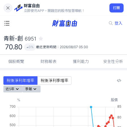
財富自由
青新-創 6951
打開
70.80
0%
立即使用APP，開啟您的股市智慧導航！
登入
青新-創
6951
70.80
0%
最近更新時間：
2026/08/07 05:30
個股概覽
財務報表
獲利能力
安全性分析
稅後淨利年增率
稅後淨利季增率
近5年
季報