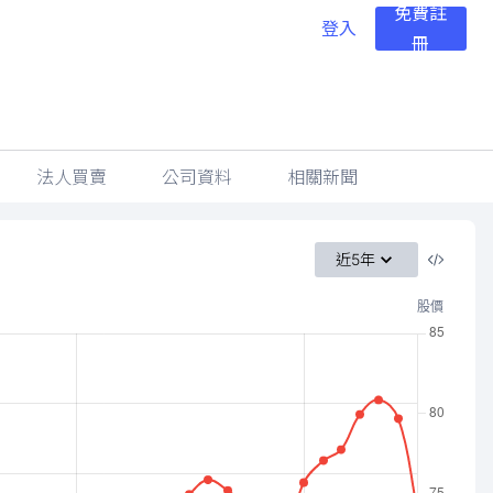
免費註
登入
冊
法人買賣
公司資料
相關新聞
近5年