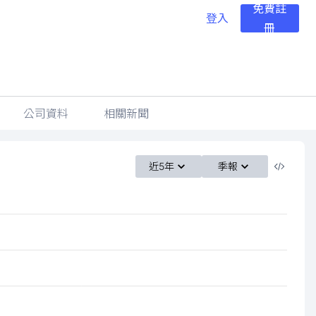
免費註
登入
冊
公司資料
相關新聞
近5年
季報