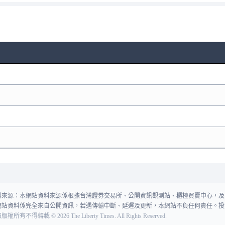
料來源：本網站資料來源係根據台灣證券交易所、公開資訊觀測站、櫃檯買賣中心，及
網站資料係完全來自公開資訊，若遇傳輸中斷、延遲及更新，本網站不負任何責任。投
報版權所有不得轉載
©
2026
The Liberty Times. All Rights Reserved.