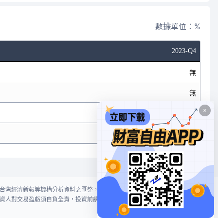
數據單位：%
2023-Q4
無
無
無
無
台灣經濟新報等機構分析資料之匯整，本網站對投資人買賣不作任何建議或暗
資人對交易盈虧須自負全責，投資前請謹慎評估風險。